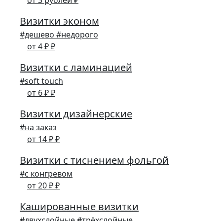
от 3 рублей ₽
Визитки эконом
#дешево #недорого
от 4 ₽ ₽
Визитки с ламинацией
#soft touch
от 6 ₽ ₽
Визитки дизайнерские
#на заказ
от 14 ₽ ₽
Визитки с тиснением фольгой
#с конгревом
от 20 ₽ ₽
Кашированные визитки
#двухслойные #трёхслойные