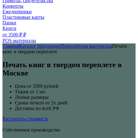
Грамоты, свидетельства
Конверты
Ежедневники
Пластиковые карты
Папки
Книги
от 3500 ₽ ₽
POS-материалы
Главная
Каталог продукции
Переплётная мастерская
Печать
книг в твердом переплете
Печать книг в твердом переплете в
Москве
Цена от 3500 рублей
Тираж от 1 шт.
Любые размеры
Сроки печати от 2х дней
Доставка по всей РФ
Рассчитать стоимость
Собственное производство