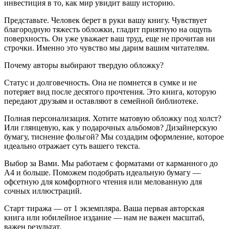
инвестиция в то, как мир увидит вашу историю.
Представьте. Человек берет в руки вашу книгу. Чувствует
благородную тяжесть обложки, гладит приятную на ощупь
поверхность. Он уже уважает ваш труд, еще не прочитав ни
строчки. Именно это чувство мы дарим вашим читателям.
Почему авторы выбирают твердую обложку?
Статус и долговечность. Она не помнется в сумке и не
потеряет вид после десятого прочтения. Это книга, которую
передают друзьям и оставляют в семейной библиотеке.
Полная персонализация. Хотите матовую обложку под холст?
Или глянцевую, как у подарочных альбомов? Дизайнерскую
бумагу, тиснение фольгой? Мы создадим оформление, которое
идеально отражает суть вашего текста.
Выбор за Вами. Мы работаем с форматами от карманного до
А4 и больше. Поможем подобрать идеальную бумагу —
офсетную для комфортного чтения или мелованную для
сочных иллюстраций.
Старт тиража — от 1 экземпляра. Ваша первая авторская
книга или юбилейное издание — нам не важен масштаб,
важен результат.